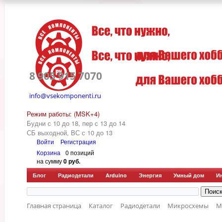
8 905 915 7070
info@vsekomponenti.ru
Режим работы: (MSK+4)
Будни с 10 до 18, пер
с 13 до 14
СБ выходной, ВС с 10 до 13
Войти
Регистрация
Корзина
0 позиций
на сумму
0 руб.
Блог
Радиодетали
Arduino
Энергия
Умный дом
И
Главная страница
Каталог
Радиодетали
Микросхемы
М