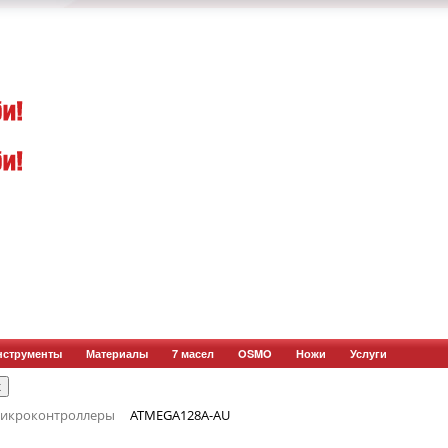
нструменты
Материалы
7 масел
OSMO
Ножи
Услуги
икроконтроллеры
ATMEGA128A-AU