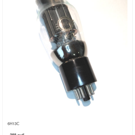
6Н13С
288 руб.