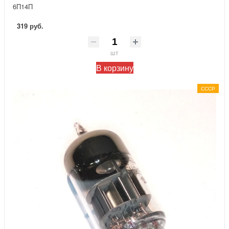
6П14П
319 руб.
шт
В корзину
СССР