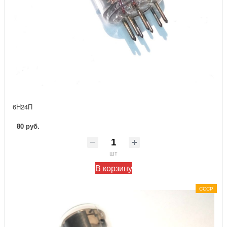
6Н24П
80 руб.
шт
В корзину
СССР