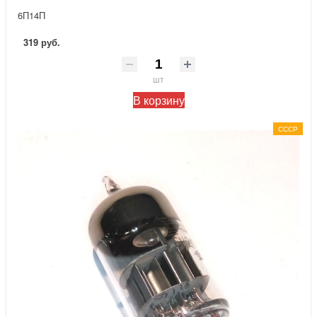
6П14П
319 руб.
шт
В корзину
СССР