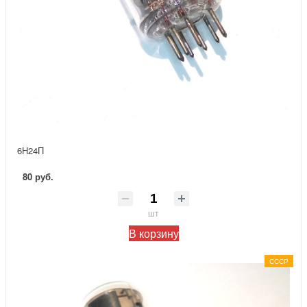
6Н24П
80 руб.
шт
В корзину
СССР