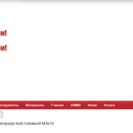
нструменты
Материалы
7 масел
OSMO
Ножи
Услуги
 полукруглой головкой М3x10