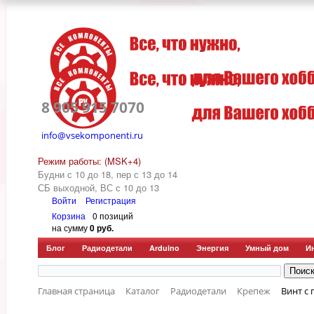
8 905 915 7070
info@vsekomponenti.ru
Режим работы: (MSK+4)
Будни с 10 до 18, пер
с 13 до 14
СБ выходной, ВС с 10 до 13
Войти
Регистрация
Корзина
0 позиций
на сумму
0 руб.
Блог
Радиодетали
Arduino
Энергия
Умный дом
И
Главная страница
Каталог
Радиодетали
Крепеж
Винт с