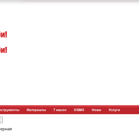
нструменты
Материалы
7 масел
OSMO
Ножи
Услуги
черная