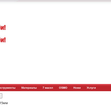
нструменты
Материалы
7 масел
OSMO
Ножи
Услуги
 15мм