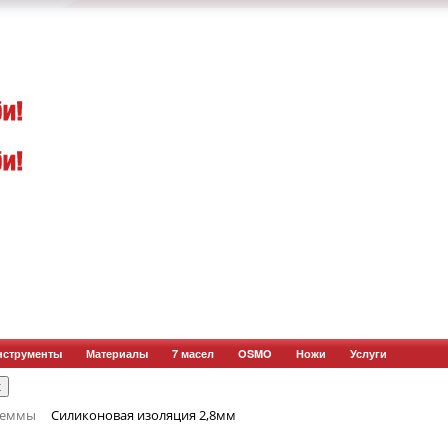
нструменты
Материалы
7 масел
OSMO
Ножи
Услуги
леммы
Силиконовая изоляция 2,8мм