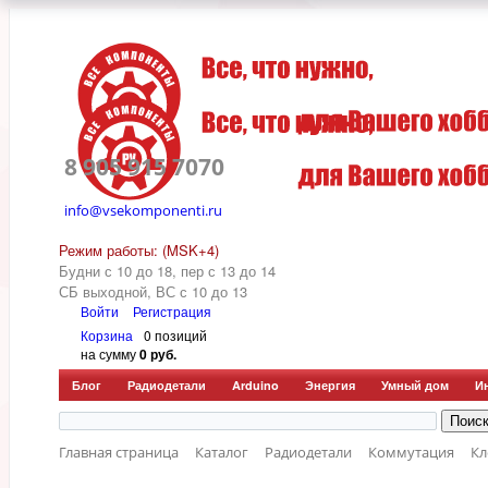
8 905 915 7070
info@vsekomponenti.ru
Режим работы: (MSK+4)
Будни с 10 до 18, пер
с 13 до 14
СБ выходной, ВС с 10 до 13
Войти
Регистрация
Корзина
0 позиций
на сумму
0 руб.
Блог
Радиодетали
Arduino
Энергия
Умный дом
И
Главная страница
Каталог
Радиодетали
Коммутация
К