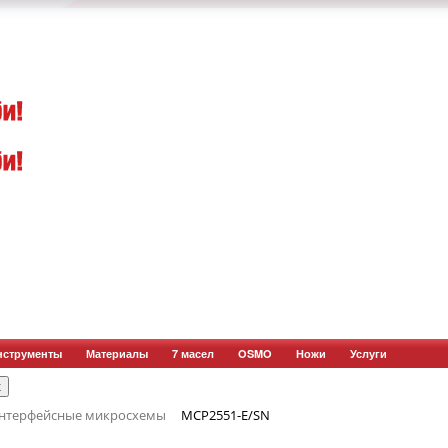
нструменты
Материалы
7 масел
OSMO
Ножи
Услуги
нтерфейсные микросхемы
MCP2551-E/SN