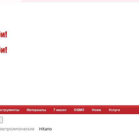
нструменты
Материалы
7 масел
OSMO
Ножи
Услуги
лектролитические
Hitano