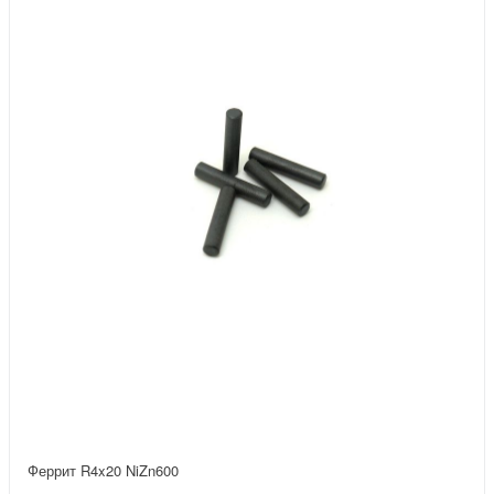
Феррит R4x20 NiZn600