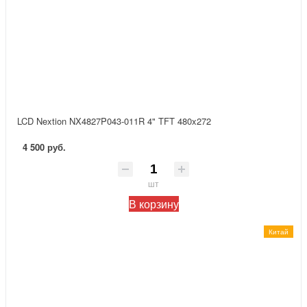
LCD Nextion NX4827P043-011R 4" TFT 480x272
4 500 руб.
шт
В корзину
Китай