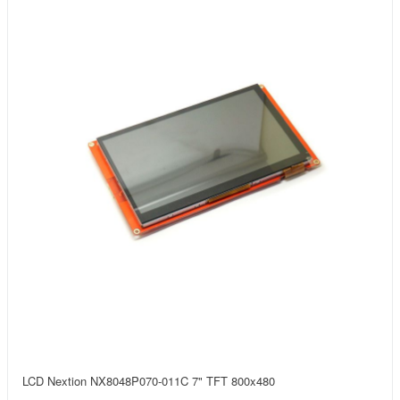
LCD Nextion NX8048P070-011C 7" TFT 800x480