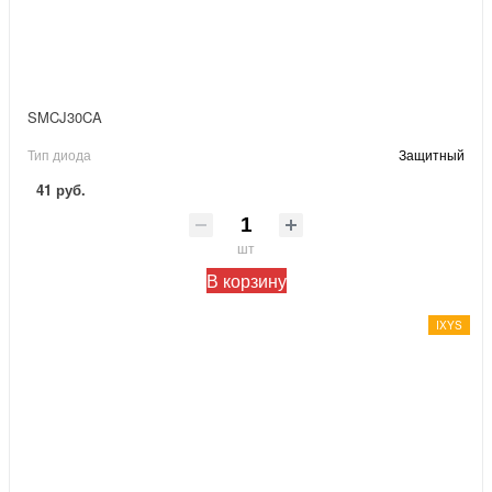
SMCJ30CA
Тип диода
Защитный
41 руб.
шт
В корзину
IXYS