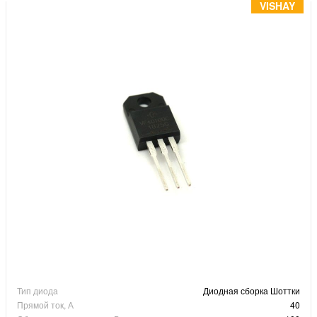
Инструменты
VISHAY
Материалы
7 масел
OSMO
Ножи
Услуги
Тип диода
Диодная сборка Шоттки
Прямой ток, А
40