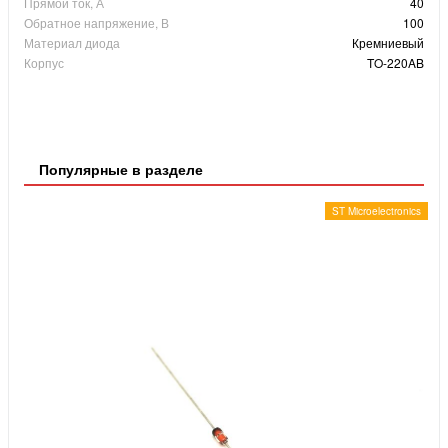
Прямой ток, А
40
Обратное напряжение, В
100
Материал диода
Кремниевый
Корпус
TO-220AB
Популярные в разделе
ST Microelectronics