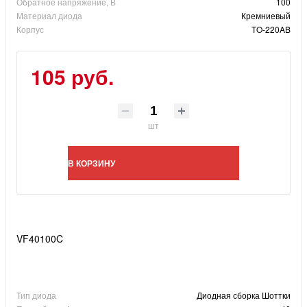
Обратное напряжение, В
100
Материал диода
Кремниевый
Корпус
TO-220AB
105 руб.
шт
В КОРЗИНУ
VF40100C
Тип диода
Диодная сборка Шоттки