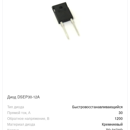
Диод DSEP30-12A
Тип диода
Быстровосстанавливающийся
Прямой ток, А
30
Обратное напряжение, В
1200
Материал диода
Кремниевый
Корпус
TO-247AD