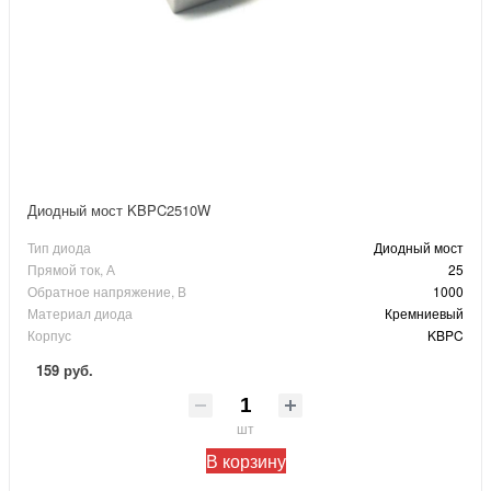
Диодный мост KBPC2510W
Тип диода
Диодный мост
Прямой ток, А
25
Обратное напряжение, В
1000
Материал диода
Кремниевый
Корпус
KBPC
159 руб.
шт
В корзину