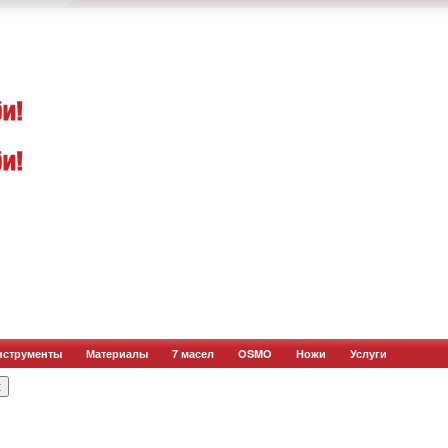
нструменты
Материалы
7 масел
OSMO
Ножи
Услуги