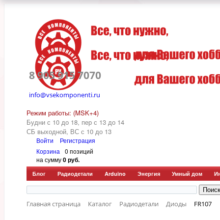
8 905 915 7070
info@vsekomponenti.ru
Режим работы: (MSK+4)
Будни с 10 до 18, пер
с 13 до 14
СБ выходной, ВС с 10 до 13
Войти
Регистрация
Корзина
0 позиций
на сумму
0 руб.
Блог
Радиодетали
Arduino
Энергия
Умный дом
И
Главная страница
Каталог
Радиодетали
Диоды
FR107