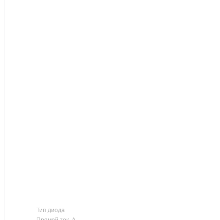
Тип диода
Прямой ток, А