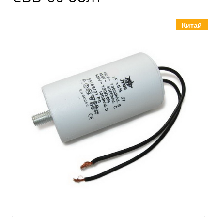
Инструменты
Материалы
Китай
7 масел
OSMO
Ножи
Услуги