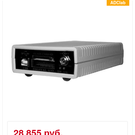
Инструменты
ADClab
Материалы
7 масел
OSMO
Ножи
Услуги
28 855 руб.